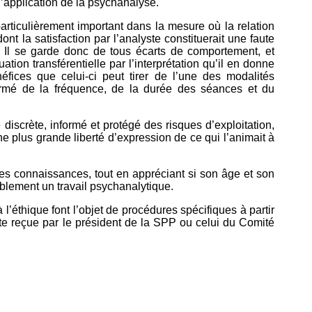
’application de la psychanalyse.
articulièrement important dans la mesure où la relation
dont la satisfaction par l’analyste constituerait une faute
 Il se garde donc de tous écarts de comportement, et
uation transférentielle par l’interprétation qu’il en donne
néfices que celui-ci peut tirer de l’une des modalités
nformé de la fréquence, de la durée des séances et du
 discrète, informé et protégé des risques d’exploitation,
ne plus grande liberté d’expression de ce qui l’animait à
 ses connaissances, tout en appréciant si son âge et son
ablement un travail psychanalytique.
’éthique font l’objet de procédures spécifiques à partir
nte reçue par le président de la SPP ou celui du Comité