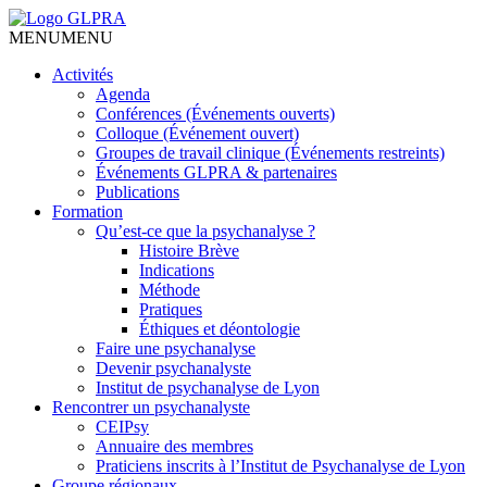
MENU
MENU
Activités
Agenda
Conférences (Événements ouverts)
Colloque (Événement ouvert)
Groupes de travail clinique (Événements restreints)
Événements GLPRA & partenaires
Publications
Formation
Qu’est-ce que la psychanalyse ?
Histoire Brève
Indications
Méthode
Pratiques
Éthiques et déontologie
Faire une psychanalyse
Devenir psychanalyste
Institut de psychanalyse de Lyon
Rencontrer un psychanalyste
CEIPsy
Annuaire des membres
Praticiens inscrits à l’Institut de Psychanalyse de Lyon
Groupe régionaux