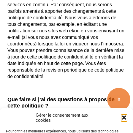
services en continu. Par conséquent, nous serons
parfois amenés à apporter des changements à cette
politique de confidentialité. Nous vous alerterons de
tous changements, par exemple, en éditant une
notification sur nos sites web et/ou en vous envoyant un
e-mail (si vous nous avez communiqué vos
coordonnées) lorsque la loi en vigueur nous l’imposera.
Vous pouvez prendre connaissance de la dernière mise
à jour de cette politique de confidentialité en vérifiant la
date indiquée en haut de cette page. Vous êtes
responsable de la révision périodique de cette politique
de confidentialité.
Que faire si j’ai des questions à propos de
⇧
cette politique ?
Gérer le consentement aux
Si vous avez des questions et des inquiétudes
cookies
concernant nos politiques de confidentialité, n’hésitez
pas à nous envoyer un message détaillé à l’adresse
Pour offrir les meilleures expériences, nous utilisons des technologies