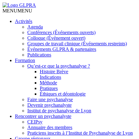
MENU
MENU
Activités
Agenda
Conférences (Événements ouverts)
Colloque (Événement ouvert)
Groupes de travail clinique (Événements restreints)
Événements GLPRA & partenaires
Publications
Formation
Qu’est-ce que la psychanalyse ?
Histoire Brève
Indications
Méthode
Pratiques
Éthiques et déontologie
Faire une psychanalyse
Devenir psychanalyste
Institut de psychanalyse de Lyon
Rencontrer un psychanalyste
CEIPsy
Annuaire des membres
Praticiens inscrits à l’Institut de Psychanalyse de Lyon
Groupe régionaux