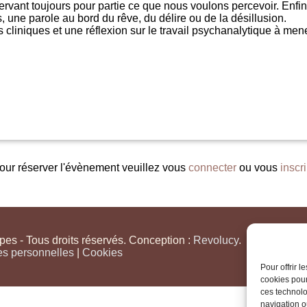
servant toujours pour partie ce que nous voulons percevoir. Enfin
ts, une parole au bord du rêve, du délire ou de la désillusion.
liniques et une réflexion sur le travail psychanalytique à mener 
our réserver l'évènement veuillez vous
connecter
ou vous
inscri
s - Tous droits réservés. Conception :
Revolucy
.
es personnelles
|
Cookies
Pour offrir 
cookies pour
ces technolo
navigation ou