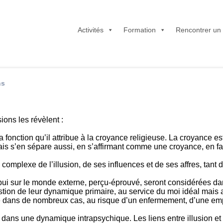
Activités
Formation
Rencontrer un
ns
ions les révèlent :
a fonction qu’il attribue à la croyance religieuse. La croyance est
mais s’en sépare aussi, en s’affirmant comme une croyance, en fai
 complexe de l’illusion, de ses influences et de ses affres, tant
ppui sur le monde externe, perçu-éprouvé, seront considérées dans
question de leur dynamique primaire, au service du moi idéal mais
té dans de nombreux cas, au risque d’un enfermement, d’une empri
dans une dynamique intrapsychique. Les liens entre illusion et