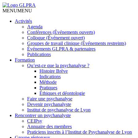
MENU
MENU
Activités
Agenda
Conférences (Événements ouverts)
Colloque (Événement ouvert)
Groupes de travail clinique (Événements restreints)
Événements GLPRA & partenaires
Publications
Formation
Qu’est-ce que la psychanalyse ?
Histoire Brève
Indications
Méthode
Pratiques
Éthiques et déontologie
Faire une psychanalyse
Devenir psychanalyste
Institut de psychanalyse de Lyon
Rencontrer un psychanalyste
CEIPsy
Annuaire des membres
Praticiens inscrits à l’Institut de Psychanalyse de Lyon
Groupe régionaux