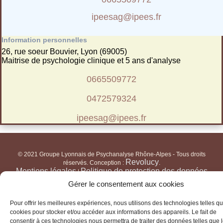
ipeesag@ipees.fr
Information personnelles
26, rue soeur Bouvier, Lyon (69005)
Maitrise de psychologie clinique et 5 ans d'analyse
0665509772
0472579324
ipeesag@ipees.fr
© 2021 Groupe Lyonnais de Psychanalyse Rhône-Alpes - Tous droits
Revolucy
réservés. Conception :
.
Mentions légales
Politique de protection des données
|
personnelles
Cookies
|
Gérer le consentement aux cookies
Pour offrir les meilleures expériences, nous utilisons des technologies telles qu
cookies pour stocker et/ou accéder aux informations des appareils. Le fait de
consentir à ces technologies nous permettra de traiter des données telles que 