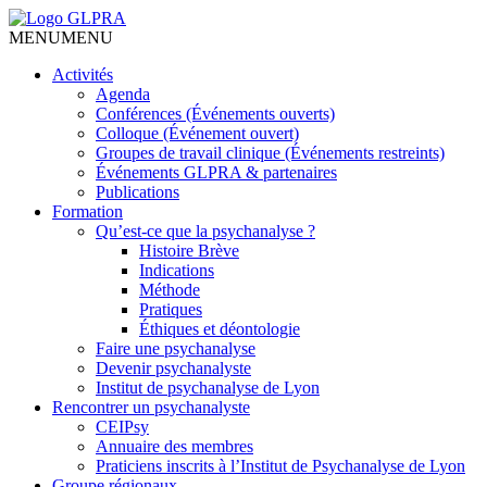
MENU
MENU
Activités
Agenda
Conférences (Événements ouverts)
Colloque (Événement ouvert)
Groupes de travail clinique (Événements restreints)
Événements GLPRA & partenaires
Publications
Formation
Qu’est-ce que la psychanalyse ?
Histoire Brève
Indications
Méthode
Pratiques
Éthiques et déontologie
Faire une psychanalyse
Devenir psychanalyste
Institut de psychanalyse de Lyon
Rencontrer un psychanalyste
CEIPsy
Annuaire des membres
Praticiens inscrits à l’Institut de Psychanalyse de Lyon
Groupe régionaux