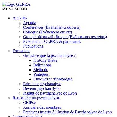
MENU
MENU
Activités
Agenda
Conférences (Événements ouverts)
Colloque (Événement ouvert)
Groupes de travail clinique (Événements restreints)
Événements GLPRA & partenaires
Publications
Formation
Qu’est-ce que la psychanalyse ?
Histoire Brève
Indications
Méthode
Pratiques
Éthiques et déontologie
Faire une psychanalyse
Devenir psychanalyste
Institut de psychanalyse de Lyon
Rencontrer un psychanalyste
CEIPsy
Annuaire des membres
Praticiens inscrits à l’Institut de Psychanalyse de Lyon
Groupe régionaux