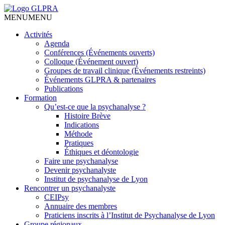
MENU
MENU
Activités
Agenda
Conférences (Événements ouverts)
Colloque (Événement ouvert)
Groupes de travail clinique (Événements restreints)
Événements GLPRA & partenaires
Publications
Formation
Qu’est-ce que la psychanalyse ?
Histoire Brève
Indications
Méthode
Pratiques
Éthiques et déontologie
Faire une psychanalyse
Devenir psychanalyste
Institut de psychanalyse de Lyon
Rencontrer un psychanalyste
CEIPsy
Annuaire des membres
Praticiens inscrits à l’Institut de Psychanalyse de Lyon
Groupe régionaux