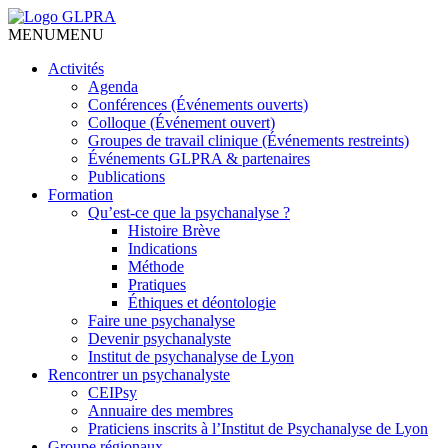
MENU
MENU
Activités
Agenda
Conférences (Événements ouverts)
Colloque (Événement ouvert)
Groupes de travail clinique (Événements restreints)
Événements GLPRA & partenaires
Publications
Formation
Qu’est-ce que la psychanalyse ?
Histoire Brève
Indications
Méthode
Pratiques
Éthiques et déontologie
Faire une psychanalyse
Devenir psychanalyste
Institut de psychanalyse de Lyon
Rencontrer un psychanalyste
CEIPsy
Annuaire des membres
Praticiens inscrits à l’Institut de Psychanalyse de Lyon
Groupe régionaux