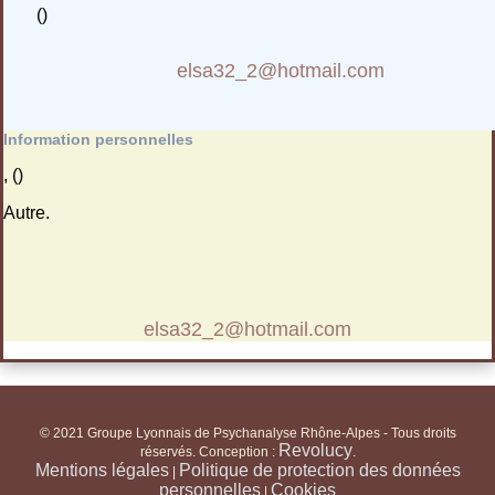
()
elsa32_2@hotmail.com
Information personnelles
, ()
Autre.
elsa32_2@hotmail.com
© 2021 Groupe Lyonnais de Psychanalyse Rhône-Alpes - Tous droits
Revolucy
réservés. Conception :
.
Mentions légales
Politique de protection des données
|
personnelles
Cookies
|