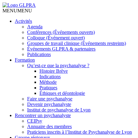
MENU
MENU
Activités
Agenda
Conférences (Événements ouverts)
Colloque (Événement ouvert)
Groupes de travail clinique (Événements restreints)
Événements GLPRA & partenaires
Publications
Formation
Qu’est-ce que la psychanalyse ?
Histoire Brève
Indications
Méthode
Pratiques
Éthiques et déontologie
Faire une psychanalyse
Devenir psychanalyste
Institut de psychanalyse de Lyon
Rencontrer un psychanalyste
CEIPsy
Annuaire des membres
Praticiens inscrits à l’Institut de Psychanalyse de Lyon
Groupe régionaux