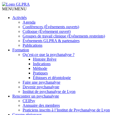
MENU
MENU
Activités
Agenda
Conférences (Événements ouverts)
Colloque (Événement ouvert)
Groupes de travail clinique (Événements restreints)
Événements GLPRA & partenaires
Publications
Formation
Qu’est-ce que la psychanalyse ?
Histoire Brève
Indications
Méthode
Pratiques
Éthiques et déontologie
Faire une psychanalyse
Devenir psychanalyste
Institut de psychanalyse de Lyon
Rencontrer un psychanalyste
CEIPsy
Annuaire des membres
Praticiens inscrits à l’Institut de Psychanalyse de Lyon
Groupe régionaux