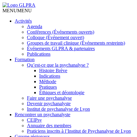
MENU
MENU
Activités
Agenda
Conférences (Événements ouverts)
Colloque (Événement ouvert)
Groupes de travail clinique (Événements restreints)
Événements GLPRA & partenaires
Publications
Formation
Qu’est-ce que la psychanalyse ?
Histoire Brève
Indications
Méthode
Pratiques
Éthiques et déontologie
Faire une psychanalyse
Devenir psychanalyste
Institut de psychanalyse de Lyon
Rencontrer un psychanalyste
CEIPsy
Annuaire des membres
Praticiens inscrits à l’Institut de Psychanalyse de Lyon
Groupe régionaux