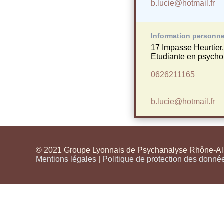
b.lucie@hotmail.fr
Information personne
17 Impasse Heurtie
Etudiante en psycho
0626211165
b.lucie@hotmail.fr
© 2021 Groupe Lyonnais de Psychanalyse Rhône-Alpe
Mentions légales
|
Politique de protection des donné