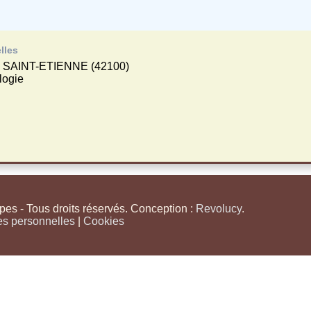
lles
r, SAINT-ETIENNE (42100)
logie
s - Tous droits réservés. Conception :
Revolucy
.
es personnelles
|
Cookies