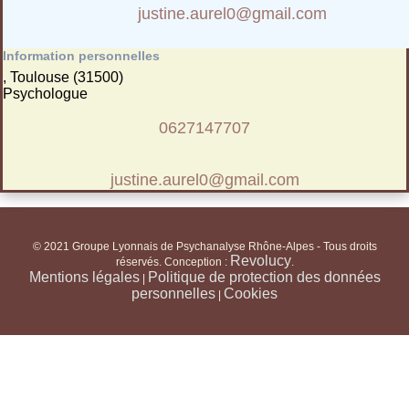
justine.aurel0@gmail.com
Information personnelles
, Toulouse (31500)
Psychologue
0627147707
justine.aurel0@gmail.com
© 2021 Groupe Lyonnais de Psychanalyse Rhône-Alpes - Tous droits
Revolucy
réservés. Conception :
.
Mentions légales
Politique de protection des données
|
personnelles
Cookies
|