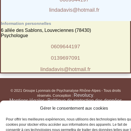
lindadavis@hotmail.fr
Information personnelles
6 allée des Sablons, Louveciennes (78430)
Psychologue
0609644197
0139697091
lindadavis@hotmail.fr
© 2021 Groupe Lyonnais de Psychanalyse Rhône-Alpes - Tous droits
Revolucy
réservés. Conception :
.
Mentions légales
Politique de protection des données
|
personnelles
Cookies
|
Gérer le consentement aux cookies
Pour offrir les meilleures expériences, nous utilisons des technologies telles qu
cookies pour stocker et/ou accéder aux informations des appareils. Le fait de
consentir à ces technologies nous permettra de traiter des données telles que 