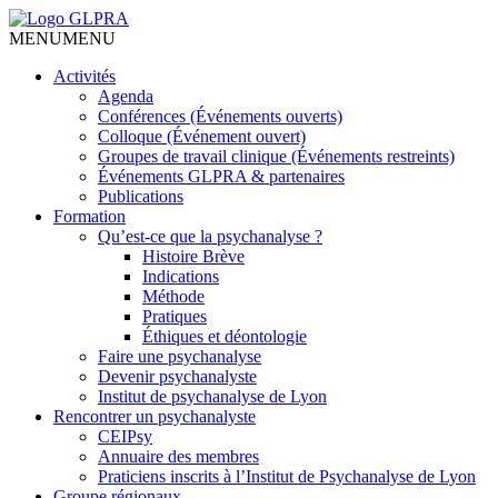
MENU
MENU
Activités
Agenda
Conférences (Événements ouverts)
Colloque (Événement ouvert)
Groupes de travail clinique (Événements restreints)
Événements GLPRA & partenaires
Publications
Formation
Qu’est-ce que la psychanalyse ?
Histoire Brève
Indications
Méthode
Pratiques
Éthiques et déontologie
Faire une psychanalyse
Devenir psychanalyste
Institut de psychanalyse de Lyon
Rencontrer un psychanalyste
CEIPsy
Annuaire des membres
Praticiens inscrits à l’Institut de Psychanalyse de Lyon
Groupe régionaux