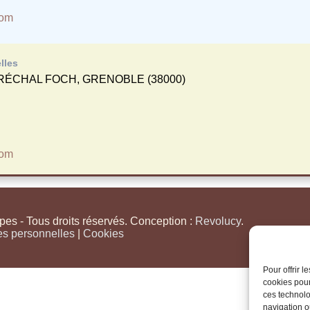
com
lles
ÉCHAL FOCH, GRENOBLE (38000)
com
s - Tous droits réservés. Conception :
Revolucy
.
es personnelles
|
Cookies
Pour offrir 
cookies pour
ces technolo
navigation ou