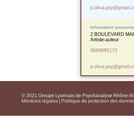
p.oliva.psy@gmail.
Information personne
2 BOULEVARD MAR
Artiste-auteur
0669995173
p.oliva.psy@gmail.
© 2021 Groupe Lyonnais de Psychanalyse Rhône-Alpe
Mentions légales
|
Politique de protection des donné