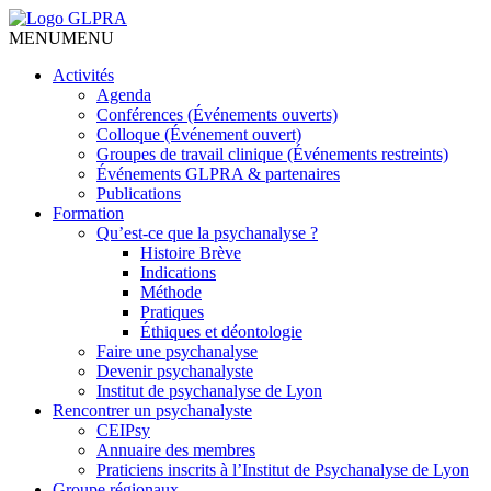
MENU
MENU
Activités
Agenda
Conférences (Événements ouverts)
Colloque (Événement ouvert)
Groupes de travail clinique (Événements restreints)
Événements GLPRA & partenaires
Publications
Formation
Qu’est-ce que la psychanalyse ?
Histoire Brève
Indications
Méthode
Pratiques
Éthiques et déontologie
Faire une psychanalyse
Devenir psychanalyste
Institut de psychanalyse de Lyon
Rencontrer un psychanalyste
CEIPsy
Annuaire des membres
Praticiens inscrits à l’Institut de Psychanalyse de Lyon
Groupe régionaux