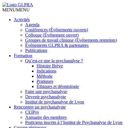
MENU
MENU
Activités
Agenda
Conférences (Événements ouverts)
Colloque (Événement ouvert)
Groupes de travail clinique (Événements restreints)
Événements GLPRA & partenaires
Publications
Formation
Qu’est-ce que la psychanalyse ?
Histoire Brève
Indications
Méthode
Pratiques
Éthiques et déontologie
Faire une psychanalyse
Devenir psychanalyste
Institut de psychanalyse de Lyon
Rencontrer un psychanalyste
CEIPsy
Annuaire des membres
Praticiens inscrits à l’Institut de Psychanalyse de Lyon
Groupe régionaux