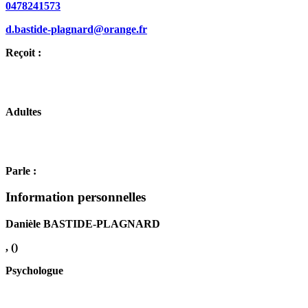
0478241573
d.bastide-plagnard@orange.fr
Reçoit :
Adultes
Parle :
Information personnelles
Danièle BASTIDE-PLAGNARD
, ()
Psychologue