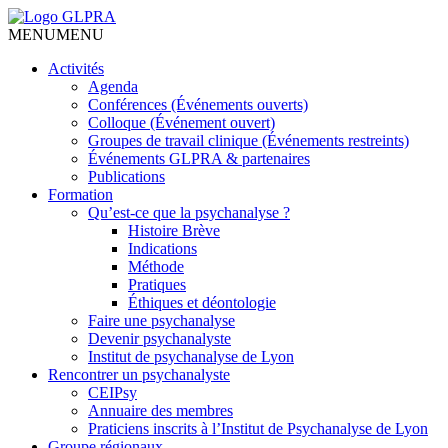
MENU
MENU
Activités
Agenda
Conférences (Événements ouverts)
Colloque (Événement ouvert)
Groupes de travail clinique (Événements restreints)
Événements GLPRA & partenaires
Publications
Formation
Qu’est-ce que la psychanalyse ?
Histoire Brève
Indications
Méthode
Pratiques
Éthiques et déontologie
Faire une psychanalyse
Devenir psychanalyste
Institut de psychanalyse de Lyon
Rencontrer un psychanalyste
CEIPsy
Annuaire des membres
Praticiens inscrits à l’Institut de Psychanalyse de Lyon
Groupe régionaux