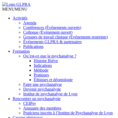
MENU
MENU
Activités
Agenda
Conférences (Événements ouverts)
Colloque (Événement ouvert)
Groupes de travail clinique (Événements restreints)
Événements GLPRA & partenaires
Publications
Formation
Qu’est-ce que la psychanalyse ?
Histoire Brève
Indications
Méthode
Pratiques
Éthiques et déontologie
Faire une psychanalyse
Devenir psychanalyste
Institut de psychanalyse de Lyon
Rencontrer un psychanalyste
CEIPsy
Annuaire des membres
Praticiens inscrits à l’Institut de Psychanalyse de Lyon
Groupe régionaux